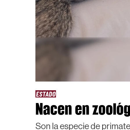
ESTADO
Nacen en zoológ
Son la especie de primat