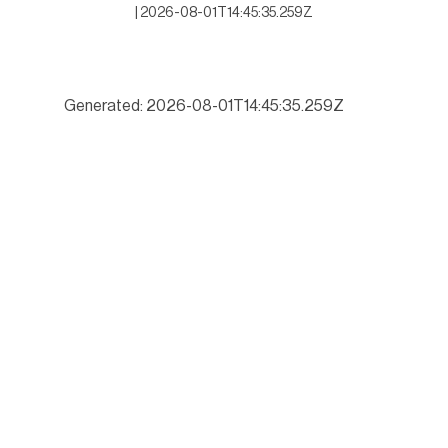
|
2026-08-01T14:45:35.259Z
Generated: 2026-08-01T14:45:35.259Z
Inicia McDermott inversión de 50 millones de dólares en Altamira