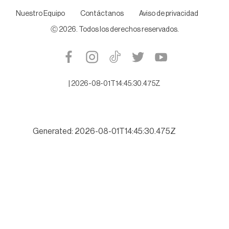
Nuestro Equipo
Contáctanos
Aviso de privacidad
Ⓒ
2026
. Todos los derechos reservados.
|
2026-08-01T14:45:30.475Z
Generated: 2026-08-01T14:45:30.475Z
Buscará Tamaulipas romper récord de turismo este verano 202