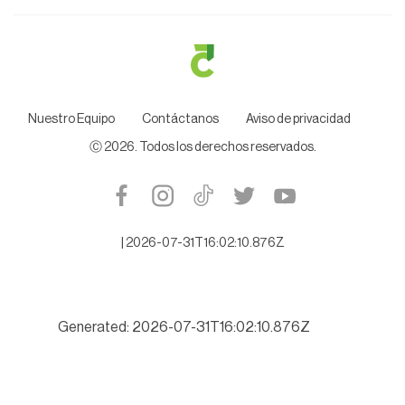
Nuestro Equipo
Contáctanos
Aviso de privacidad
Ⓒ
2026
. Todos los derechos reservados.
|
2026-07-31T16:02:10.876Z
Generated: 2026-07-31T16:02:10.876Z
Exigen Diputados investigar a fondo a Juez cesado que protegí