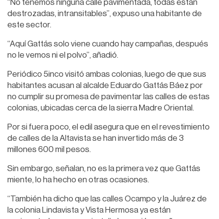
“No tenemos ninguna calle pavimentada, todas están
destrozadas, intransitables”, expuso una habitante de
este sector.
“Aquí Gattás solo viene cuando hay campañas, después
no le vemos ni el polvo”, añadió.
Periódico 5inco visitó ambas colonias, luego de que sus
habitantes acusan al alcalde Eduardo Gattás Báez por
no cumplir su promesa de pavimentar las calles de estas
colonias, ubicadas cerca de la sierra Madre Oriental.
Por si fuera poco, el edil asegura que en el revestimiento
de calles de la Altavista se han invertido más de 3
millones 600 mil pesos.
Sin embargo, señalan, no es la primera vez que Gattás
miente, lo ha hecho en otras ocasiones.
“También ha dicho que las calles Ocampo y la Juárez de
la colonia Lindavista y Vista Hermosa ya están