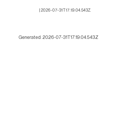
|
2026-07-31T17:19:04.543Z
Generated: 2026-07-31T17:19:04.543Z
“Gattás miente al afirmar que invirtió millones en estas calles sin