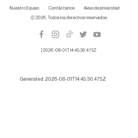
Nuestro Equipo
Contáctanos
Aviso de privacidad
Ⓒ
2026
. Todos los derechos reservados.
|
2026-08-01T14:45:30.475Z
Generated: 2026-08-01T14:45:30.475Z
Buscará Tamaulipas romper récord de turismo este verano 202