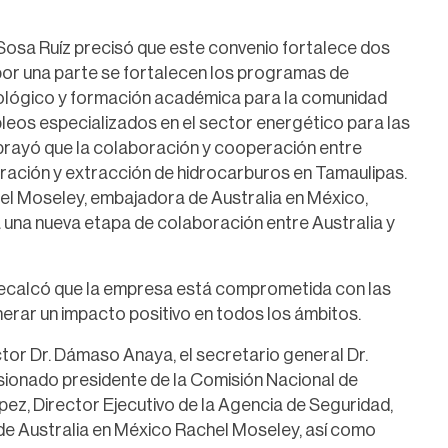
osa Ruíz precisó que este convenio fortalece dos
 por una parte se fortalecen los programas de
cnológico y formación académica para la comunidad
mpleos especializados en el sector energético para las
ubrayó que la colaboración y cooperación entre
ración y extracción de hidrocarburos en Tamaulipas.
el Moseley, embajadora de Australia en México,
 una nueva etapa de colaboración entre Australia y
ecalcó que la empresa está comprometida con las
rar un impacto positivo en todos los ámbitos.
ector Dr. Dámaso Anaya, el secretario general Dr.
isionado presidente de la Comisión Nacional de
pez, Director Ejecutivo de la Agencia de Seguridad,
de Australia en México Rachel Moseley, así como