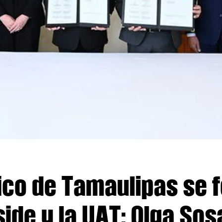
co de Tamaulipas se 
de y la UAT: Olga Sos