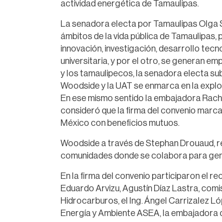
actividad energética de Tamaulipas.
La senadora electa por Tamaulipas Olga S
ámbitos de la vida pública de Tamaulipas,
innovación, investigación, desarrollo te
universitaria, y por el otro, se generan e
y los tamaulipecos, la senadora electa s
Woodside y la UAT se enmarca en la explo
En ese mismo sentido la embajadora Rach
consideró que la firma del convenio marca
México con beneficios mutuos.
Woodside a través de Stephan Drouaud, r
comunidades donde se colabora para gene
En la firma del convenio participaron el r
Eduardo Arvizu, Agustín Díaz Lastra, com
Hidrocarburos, el Ing. Ángel Carrizalez Ló
Energía y Ambiente ASEA, la embajadora 