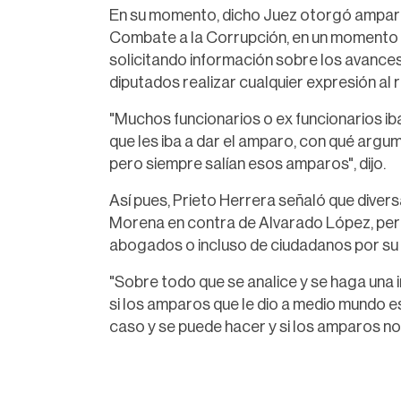
En su momento, dicho Juez otorgó amparo
Combate a la Corrupción, en un momento e
solicitando información sobre los avance
diputados realizar cualquier expresión al 
"Muchos funcionarios o ex funcionarios ib
que les iba a dar el amparo, con qué argu
pero siempre salían esos amparos", dijo.
Así pues, Prieto Herrera señaló que diver
Morena en contra de Alvarado López, per
abogados o incluso de ciudadanos por su i
"Sobre todo que se analice y se haga una 
si los amparos que le dio a medio mundo e
caso y se puede hacer y si los amparos no