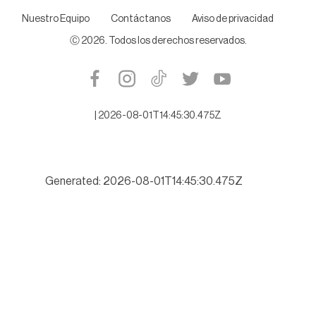
Nuestro Equipo
Contáctanos
Aviso de privacidad
Ⓒ
2026
. Todos los derechos reservados.
|
2026-08-01T14:45:30.475Z
Generated: 2026-08-01T14:45:30.475Z
Buscará Tamaulipas romper récord de turismo este verano 202