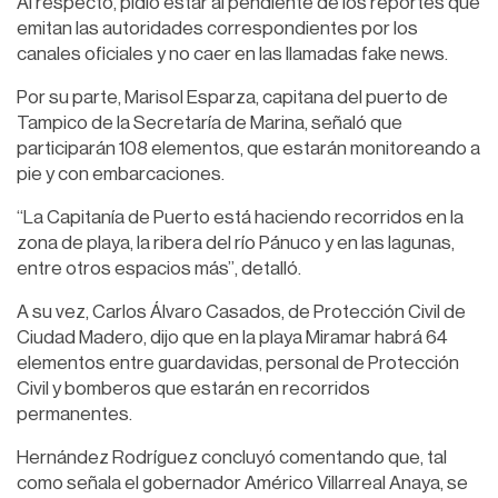
Al respecto, pidió estar al pendiente de los reportes que
emitan las autoridades correspondientes por los
canales oficiales y no caer en las llamadas fake news.
Por su parte, Marisol Esparza, capitana del puerto de
Tampico de la Secretaría de Marina, señaló que
participarán 108 elementos, que estarán monitoreando a
pie y con embarcaciones.
“La Capitanía de Puerto está haciendo recorridos en la
zona de playa, la ribera del río Pánuco y en las lagunas,
entre otros espacios más”, detalló.
A su vez, Carlos Álvaro Casados, de Protección Civil de
Ciudad Madero, dijo que en la playa Miramar habrá 64
elementos entre guardavidas, personal de Protección
Civil y bomberos que estarán en recorridos
permanentes.
Hernández Rodríguez concluyó comentando que, tal
como señala el gobernador Américo Villarreal Anaya, se