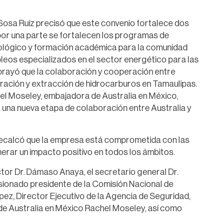
osa Ruíz precisó que este convenio fortalece dos
 por una parte se fortalecen los programas de
cnológico y formación académica para la comunidad
mpleos especializados en el sector energético para las
ubrayó que la colaboración y cooperación entre
ración y extracción de hidrocarburos en Tamaulipas.
el Moseley, embajadora de Australia en México,
 una nueva etapa de colaboración entre Australia y
ecalcó que la empresa está comprometida con las
rar un impacto positivo en todos los ámbitos.
ector Dr. Dámaso Anaya, el secretario general Dr.
isionado presidente de la Comisión Nacional de
pez, Director Ejecutivo de la Agencia de Seguridad,
de Australia en México Rachel Moseley, así como