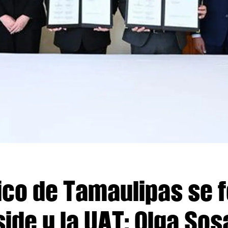
co de Tamaulipas se 
de y la UAT: Olga Sos