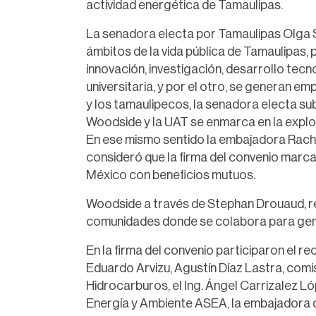
actividad energética de Tamaulipas.
La senadora electa por Tamaulipas Olga S
ámbitos de la vida pública de Tamaulipas,
innovación, investigación, desarrollo te
universitaria, y por el otro, se generan e
y los tamaulipecos, la senadora electa s
Woodside y la UAT se enmarca en la explo
En ese mismo sentido la embajadora Rach
consideró que la firma del convenio marca
México con beneficios mutuos.
Woodside a través de Stephan Drouaud, r
comunidades donde se colabora para gene
En la firma del convenio participaron el r
Eduardo Arvizu, Agustín Díaz Lastra, com
Hidrocarburos, el Ing. Ángel Carrizalez Ló
Energía y Ambiente ASEA, la embajadora 