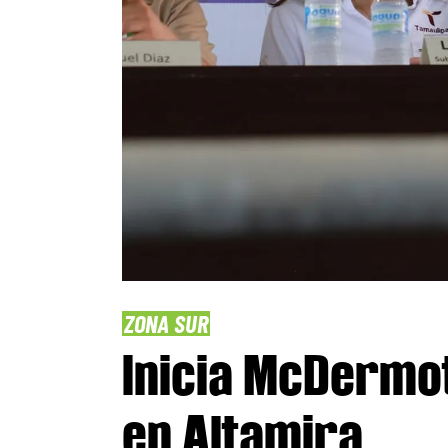
ZONA SUR
Inicia McDermot
en Altamira