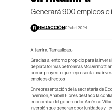
Generará 900 empleos e i
REDACCIÓN
R
02 abril 2024
Altamira, Tamaulipas.-
Gracias al entorno propicio para la inver
de plataformas petroleras McDermott anun
con un proyecto que representa una invers
empleos directos
En representación de la secretaria de Ec
Inversión, Anabell Flores destacó la confia
económica del gobernador Américo Villarr
inversión que generan oportunidades y llev