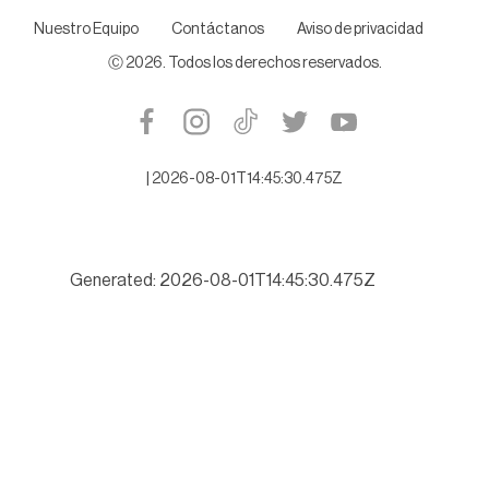
Nuestro Equipo
Contáctanos
Aviso de privacidad
Ⓒ
2026
. Todos los derechos reservados.
|
2026-08-01T14:45:30.475Z
Generated: 2026-08-01T14:45:30.475Z
Buscará Tamaulipas romper récord de turismo este verano 202