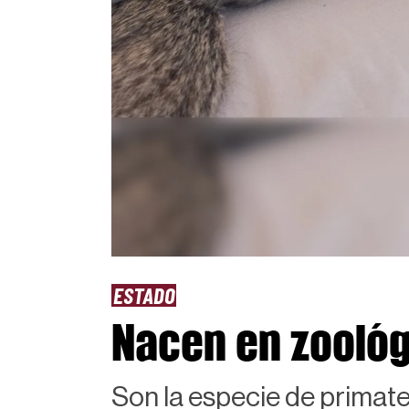
ESTADO
Nacen en zoológ
Son la especie de primat