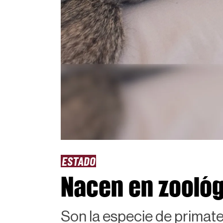
ESTADO
Nacen en zoológ
Son la especie de primat