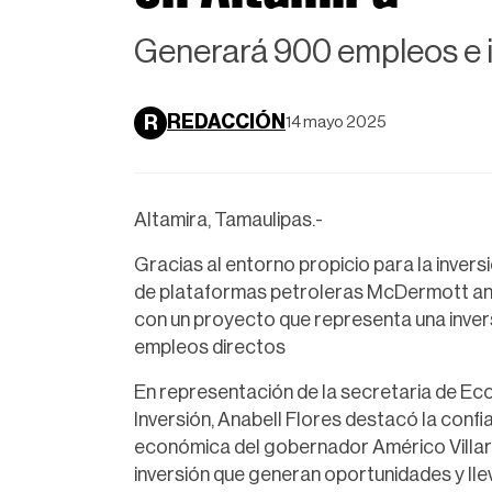
Generará 900 empleos e i
REDACCIÓN
R
14 mayo 2025
Altamira, Tamaulipas.-
Gracias al entorno propicio para la inver
de plataformas petroleras McDermott anun
con un proyecto que representa una invers
empleos directos
En representación de la secretaria de Ec
Inversión, Anabell Flores destacó la confia
económica del gobernador Américo Villarr
inversión que generan oportunidades y llev