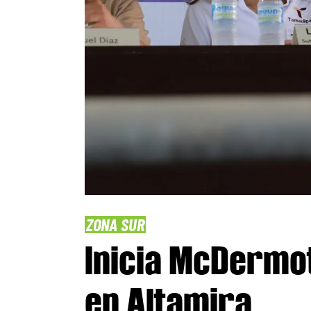
ZONA SUR
Inicia McDermot
en Altamira