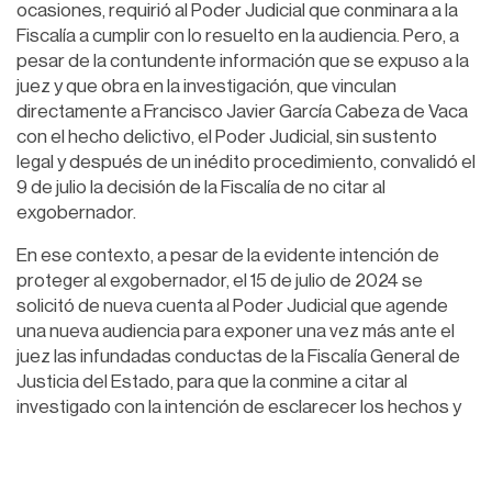
ocasiones, requirió al Poder Judicial que conminara a la
Fiscalía a cumplir con lo resuelto en la audiencia. Pero, a
pesar de la contundente información que se expuso a la
juez y que obra en la investigación, que vinculan
directamente a Francisco Javier García Cabeza de Vaca
con el hecho delictivo, el Poder Judicial, sin sustento
legal y después de un inédito procedimiento, convalidó el
9 de julio la decisión de la Fiscalía de no citar al
exgobernador.
En ese contexto, a pesar de la evidente intención de
proteger al exgobernador, el 15 de julio de 2024 se
solicitó de nueva cuenta al Poder Judicial que agende
una nueva audiencia para exponer una vez más ante el
juez las infundadas conductas de la Fiscalía General de
Justicia del Estado, para que la conmine a citar al
investigado con la intención de esclarecer los hechos y
que el delito no quede impune.