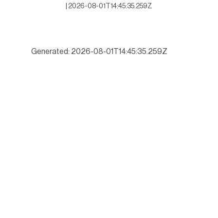
|
2026-08-01T14:45:35.259Z
Generated: 2026-08-01T14:45:35.259Z
Inicia McDermott inversión de 50 millones de dólares en Altamira