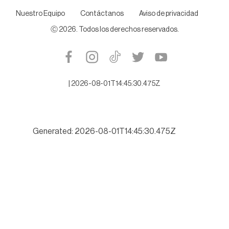
Nuestro Equipo
Contáctanos
Aviso de privacidad
Ⓒ
2026
. Todos los derechos reservados.
|
2026-08-01T14:45:30.475Z
Generated: 2026-08-01T14:45:30.475Z
Buscará Tamaulipas romper récord de turismo este verano 202