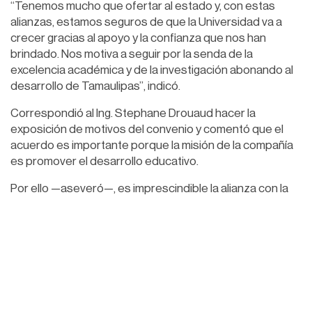
“Tenemos mucho que ofertar al estado y, con estas
alianzas, estamos seguros de que la Universidad va a
crecer gracias al apoyo y la confianza que nos han
brindado. Nos motiva a seguir por la senda de la
excelencia académica y de la investigación abonando al
desarrollo de Tamaulipas”, indicó.
Correspondió al Ing. Stephane Drouaud hacer la
exposición de motivos del convenio y comentó que el
acuerdo es importante porque la misión de la compañía
es promover el desarrollo educativo.
Por ello —aseveró—, es imprescindible la alianza con la
UAT, una institución que tiene todas las capacidades
para poder apoyar al desarrollo energético de México.
De igual forma, reconoció el liderazgo y la visión
humanista del rector Dámaso Anaya, y refirió que juntos
buscarán identificar oportunidades para colaborar en
investigación y desarrollo de proyectos tecnológicos
para la industria, la formación de recursos humanos, así