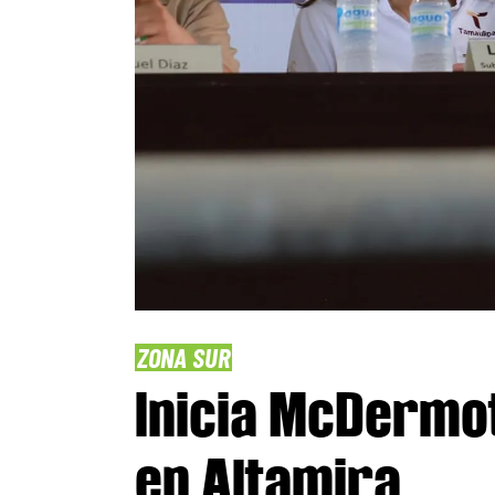
ZONA SUR
Inicia McDermot
en Altamira