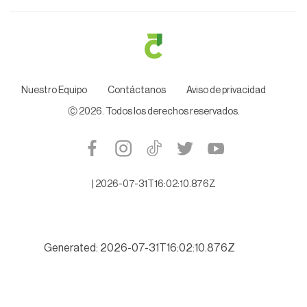
Nuestro Equipo
Contáctanos
Aviso de privacidad
Ⓒ
2026
. Todos los derechos reservados.
|
2026-07-31T16:02:10.876Z
Generated: 2026-07-31T16:02:10.876Z
Exigen Diputados investigar a fondo a Juez cesado que protegí