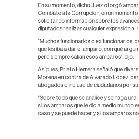
En su momento, dicho Juez otorgó amparo
Combate a la Corrupción, en un momento e
solicitando información sobre los avance
diputados realizar cualquier expresión al 
"Muchos funcionarios o ex funcionarios ib
que les iba a dar el amparo, con qué argu
pero siempre salían esos amparos", dijo.
Así pues, Prieto Herrera señaló que diver
Morena en contra de Alvarado López, per
abogados o incluso de ciudadanos por su i
"Sobre todo que se analice y se haga una 
si los amparos que le dio a medio mundo e
caso y se puede hacer y si los amparos no