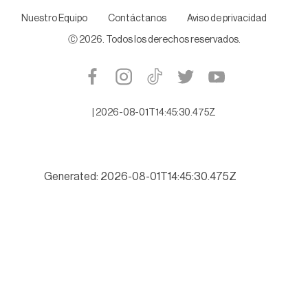
Nuestro Equipo
Contáctanos
Aviso de privacidad
Ⓒ
2026
. Todos los derechos reservados.
|
2026-08-01T14:45:30.475Z
Generated: 2026-08-01T14:45:30.475Z
Buscará Tamaulipas romper récord de turismo este verano 202