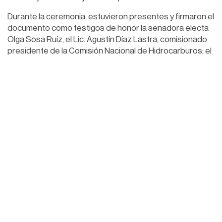
Durante la ceremonia, estuvieron presentes y firmaron el
documento como testigos de honor la senadora electa
Olga Sosa Ruíz, el Lic. Agustín Díaz Lastra, comisionado
presidente de la Comisión Nacional de Hidrocarburos; el
Ing. Ángel Carrizales López, director ejecutivo de la
Agencia de Seguridad, Energía y Ambiente (ASEA); entre
otras personalidades.