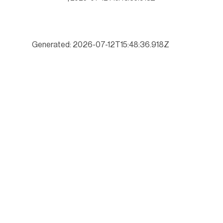
Generated: 2026-07-12T15:48:36.918Z
Sector energético de Tamaulipas se fortalece con convenio Woo