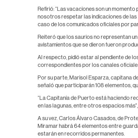
Refirió: “Las vacaciones son un momento p
nosotros respetar las indicaciones de las 
caso de los comunicados oficiales por pa
Reiteró que los saurios no representan un r
avistamientos que se dieron fueron product
Al respecto, pidió estar al pendiente de l
correspondientes por los canales oficiale
Por su parte, Marisol Esparza, capitana d
señaló que participarán 108 elementos, q
“La Capitanía de Puerto está haciendo reco
en las lagunas, entre otros espacios más”,
A su vez, Carlos Álvaro Casados, de Protec
Miramar habrá 64 elementos entre guarda
estarán en recorridos permanentes.