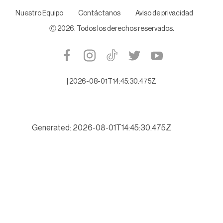
Nuestro Equipo
Contáctanos
Aviso de privacidad
Ⓒ
2026
. Todos los derechos reservados.
|
2026-08-01T14:45:30.475Z
Generated: 2026-08-01T14:45:30.475Z
Buscará Tamaulipas romper récord de turismo este verano 202