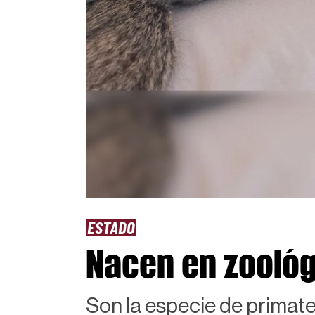
ESTADO
Nacen en zoológ
Son la especie de primat