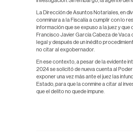
investigación. Sin embargo, la agente del 
La Dirección de Asuntos Notariales, en div
conminara a la Fiscalía a cumplir con lo re
información que se expuso a la juez y que 
Francisco Javier García Cabeza de Vaca con
legal y después de un inédito procedimiento,
no citar al exgobernador.
En ese contexto, a pesar de la evidente in
2024 se solicitó de nueva cuenta al Poder
exponer una vez más ante el juez las infun
Estado, para que la conmine a citar al inv
que el delito no quede impune.