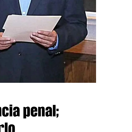
cia penal;
rlo