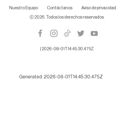
Nuestro Equipo
Contáctanos
Aviso de privacidad
Ⓒ
2026
. Todos los derechos reservados.
|
2026-08-01T14:45:30.475Z
Generated: 2026-08-01T14:45:30.475Z
Buscará Tamaulipas romper récord de turismo este verano 202