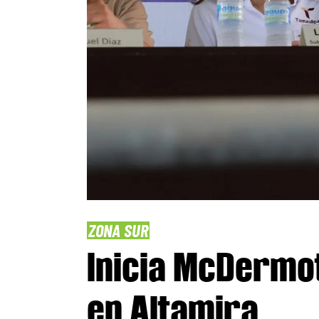
ZONA SUR
Inicia McDermot
en Altamira