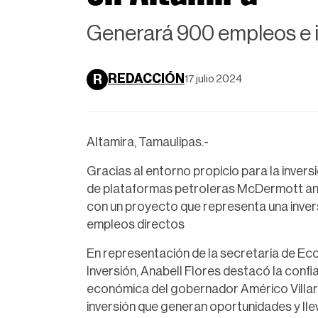
Generará 900 empleos e i
REDACCIÓN
R
17 julio 2024
Altamira, Tamaulipas.-
Gracias al entorno propicio para la inver
de plataformas petroleras McDermott anun
con un proyecto que representa una invers
empleos directos
En representación de la secretaria de Ec
Inversión, Anabell Flores destacó la confia
económica del gobernador Américo Villarr
inversión que generan oportunidades y llev