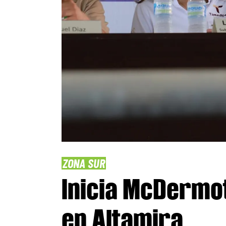
ZONA SUR
Inicia McDermot
en Altamira