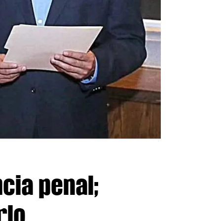
cia penal;
rlo