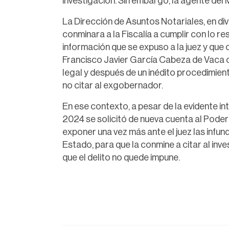
investigación. Sin embargo, la agente del 
La Dirección de Asuntos Notariales, en div
conminara a la Fiscalía a cumplir con lo re
información que se expuso a la juez y que 
Francisco Javier García Cabeza de Vaca con
legal y después de un inédito procedimiento,
no citar al exgobernador.
En ese contexto, a pesar de la evidente in
2024 se solicitó de nueva cuenta al Poder
exponer una vez más ante el juez las infun
Estado, para que la conmine a citar al inv
que el delito no quede impune.