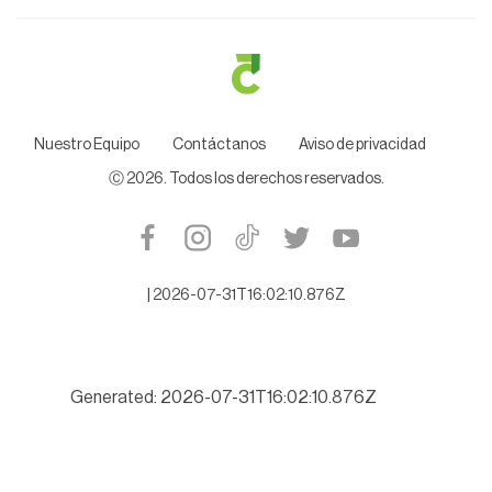
Nuestro Equipo
Contáctanos
Aviso de privacidad
Ⓒ
2026
. Todos los derechos reservados.
|
2026-07-31T16:02:10.876Z
Generated: 2026-07-31T16:02:10.876Z
Exigen Diputados investigar a fondo a Juez cesado que protegí