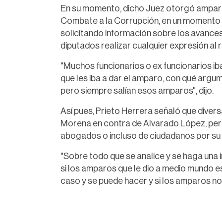
En su momento, dicho Juez otorgó amparo
Combate a la Corrupción, en un momento e
solicitando información sobre los avance
diputados realizar cualquier expresión al 
"Muchos funcionarios o ex funcionarios ib
que les iba a dar el amparo, con qué argu
pero siempre salían esos amparos", dijo.
Así pues, Prieto Herrera señaló que diver
Morena en contra de Alvarado López, per
abogados o incluso de ciudadanos por su i
"Sobre todo que se analice y se haga una 
si los amparos que le dio a medio mundo e
caso y se puede hacer y si los amparos no