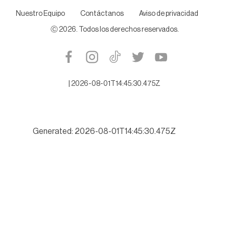
Nuestro Equipo
Contáctanos
Aviso de privacidad
Ⓒ
2026
. Todos los derechos reservados.
|
2026-08-01T14:45:30.475Z
Generated: 2026-08-01T14:45:30.475Z
Buscará Tamaulipas romper récord de turismo este verano 202