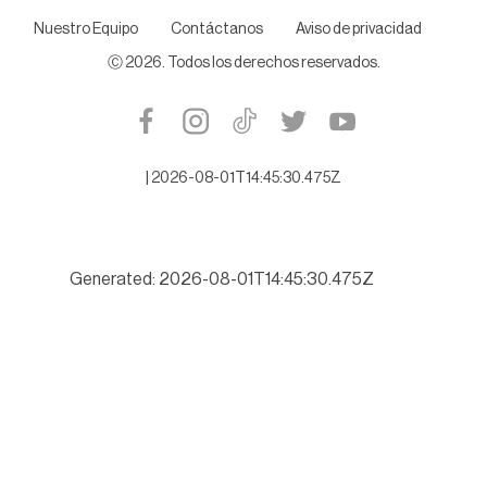
Nuestro Equipo
Contáctanos
Aviso de privacidad
Ⓒ
2026
. Todos los derechos reservados.
|
2026-08-01T14:45:30.475Z
Generated: 2026-08-01T14:45:30.475Z
Buscará Tamaulipas romper récord de turismo este verano 202