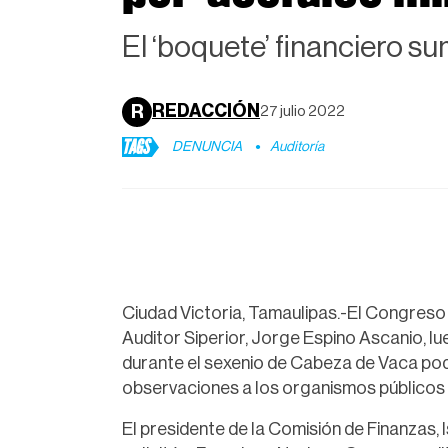
El ‘boquete’ financiero s
REDACCIÓN
R
27 julio 2022
TAGS
DENUNCIA
Auditoría
Ciudad Victoria, Tamaulipas.-El Congreso 
Auditor Siperior, Jorge Espino Ascanio, lu
durante el sexenio de Cabeza de Vaca podr
observaciones a los organismos públicos
El presidente de la Comisión de Finanzas, 