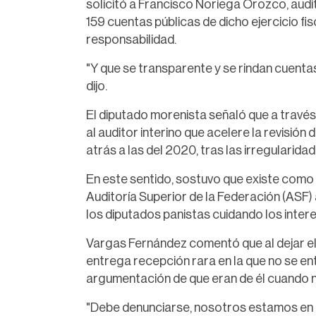
solicitó a Francisco Noriega Orozco, audit
159 cuentas públicas de dicho ejercicio fis
responsabilidad.
"Y que se transparente y se rindan cuenta
dijo.
El diputado morenista señaló que a travé
al auditor interino que acelere la revisión
atrás a las del 2020, tras las irregularid
En este sentido, sostuvo que existe como
Auditoría Superior de la Federación (ASF)
los diputados panistas cuidando los intere
Vargas Fernández comentó que al dejar el 
entrega recepción rara en la que no se en
argumentación de que eran de él cuando no
"Debe denunciarse, nosotros estamos en l