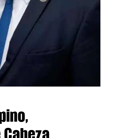
pino,
e Cabeza