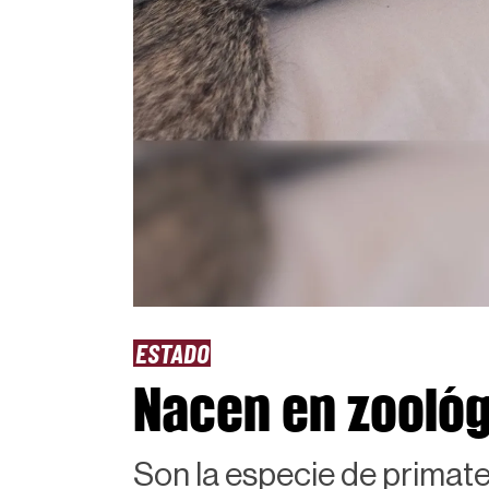
ESTADO
Nacen en zoológ
Son la especie de primat