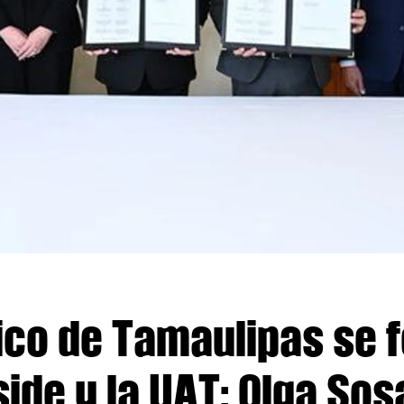
co de Tamaulipas se 
de y la UAT: Olga Sos