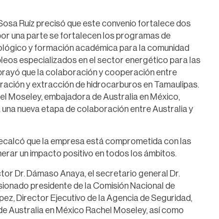
osa Ruíz precisó que este convenio fortalece dos
 por una parte se fortalecen los programas de
cnológico y formación académica para la comunidad
mpleos especializados en el sector energético para las
ubrayó que la colaboración y cooperación entre
ración y extracción de hidrocarburos en Tamaulipas.
el Moseley, embajadora de Australia en México,
 una nueva etapa de colaboración entre Australia y
ecalcó que la empresa está comprometida con las
rar un impacto positivo en todos los ámbitos.
ector Dr. Dámaso Anaya, el secretario general Dr.
isionado presidente de la Comisión Nacional de
pez, Director Ejecutivo de la Agencia de Seguridad,
de Australia en México Rachel Moseley, así como