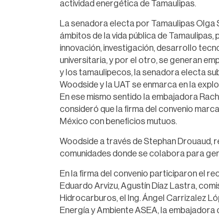
actividad energética de Tamaulipas.
La senadora electa por Tamaulipas Olga S
ámbitos de la vida pública de Tamaulipas,
innovación, investigación, desarrollo te
universitaria, y por el otro, se generan e
y los tamaulipecos, la senadora electa s
Woodside y la UAT se enmarca en la explo
En ese mismo sentido la embajadora Rach
consideró que la firma del convenio marca
México con beneficios mutuos.
Woodside a través de Stephan Drouaud, r
comunidades donde se colabora para gene
En la firma del convenio participaron el r
Eduardo Arvizu, Agustín Díaz Lastra, com
Hidrocarburos, el Ing. Ángel Carrizalez Ló
Energía y Ambiente ASEA, la embajadora 