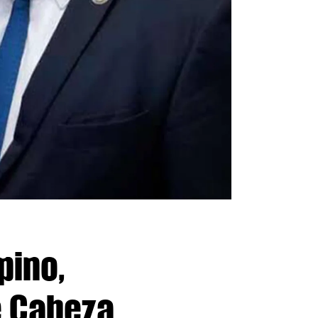
pino,
e Cabeza