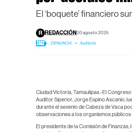
El ‘boquete’ financiero s
REDACCIÓN
R
20 agosto 2025
TAGS
DENUNCIA
Auditoría
Ciudad Victoria, Tamaulipas.-El Congreso 
Auditor Siperior, Jorge Espino Ascanio, lu
durante el sexenio de Cabeza de Vaca podr
observaciones a los organismos públicos
El presidente de la Comisión de Finanzas, 