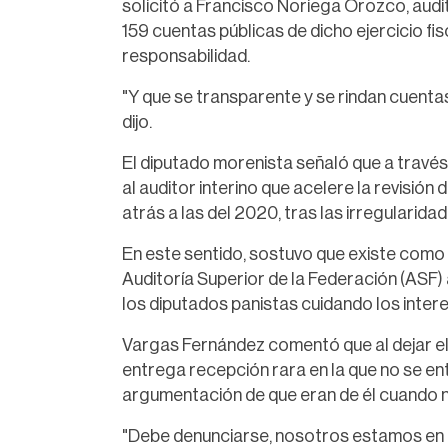
solicitó a Francisco Noriega Orozco, audit
159 cuentas públicas de dicho ejercicio fis
responsabilidad.
"Y que se transparente y se rindan cuenta
dijo.
El diputado morenista señaló que a travé
al auditor interino que acelere la revisión
atrás a las del 2020, tras las irregularid
En este sentido, sostuvo que existe como
Auditoría Superior de la Federación (ASF)
los diputados panistas cuidando los intere
Vargas Fernández comentó que al dejar el 
entrega recepción rara en la que no se en
argumentación de que eran de él cuando no
"Debe denunciarse, nosotros estamos en l