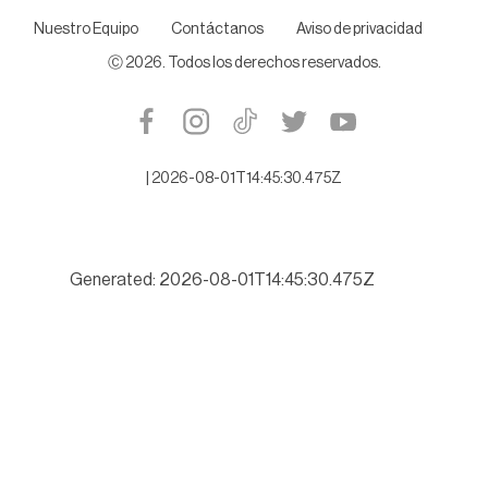
Nuestro Equipo
Contáctanos
Aviso de privacidad
Ⓒ
2026
. Todos los derechos reservados.
|
2026-08-01T14:45:30.475Z
Generated: 2026-08-01T14:45:30.475Z
Buscará Tamaulipas romper récord de turismo este verano 202