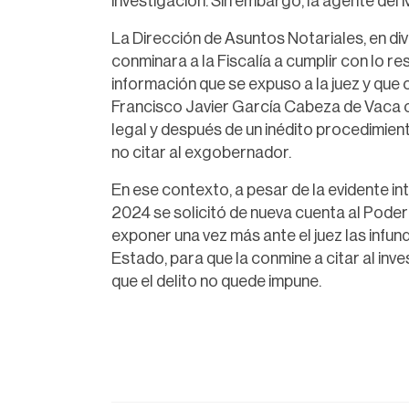
investigación. Sin embargo, la agente del 
La Dirección de Asuntos Notariales, en div
conminara a la Fiscalía a cumplir con lo re
información que se expuso a la juez y que 
Francisco Javier García Cabeza de Vaca con
legal y después de un inédito procedimiento,
no citar al exgobernador.
En ese contexto, a pesar de la evidente in
2024 se solicitó de nueva cuenta al Poder
exponer una vez más ante el juez las infun
Estado, para que la conmine a citar al inv
que el delito no quede impune.