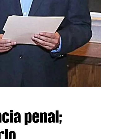
cia penal;
rlo