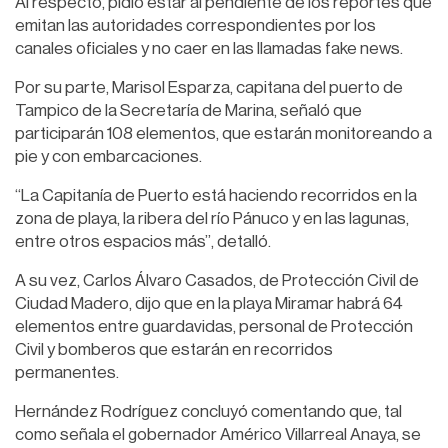
Al respecto, pidió estar al pendiente de los reportes que
emitan las autoridades correspondientes por los
canales oficiales y no caer en las llamadas fake news.
Por su parte, Marisol Esparza, capitana del puerto de
Tampico de la Secretaría de Marina, señaló que
participarán 108 elementos, que estarán monitoreando a
pie y con embarcaciones.
“La Capitanía de Puerto está haciendo recorridos en la
zona de playa, la ribera del río Pánuco y en las lagunas,
entre otros espacios más”, detalló.
A su vez, Carlos Álvaro Casados, de Protección Civil de
Ciudad Madero, dijo que en la playa Miramar habrá 64
elementos entre guardavidas, personal de Protección
Civil y bomberos que estarán en recorridos
permanentes.
Hernández Rodríguez concluyó comentando que, tal
como señala el gobernador Américo Villarreal Anaya, se