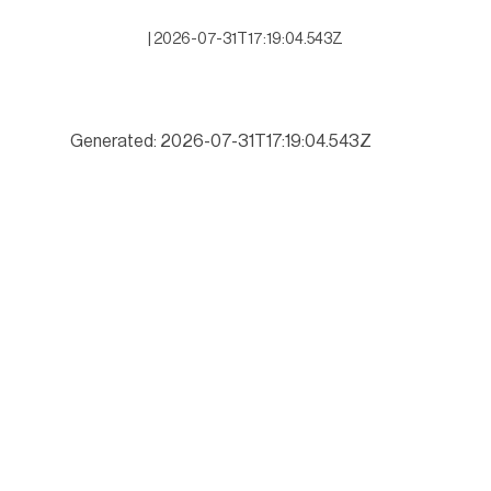
|
2026-07-31T17:19:04.543Z
Generated: 2026-07-31T17:19:04.543Z
“Gattás miente al afirmar que invirtió millones en estas calles sin