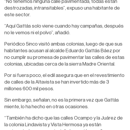
“No tenemos ninguna calle pavimentada, todas están
destrozadas, intransitables”, expuso una habitante de
este sector.
“Aquí Gattás solo viene cuando hay campañas, después
no le vemos ni el polvo”, añadió.
Periódico 5inco visitó ambas colonias, luego de que sus
habitantes acusan al alcalde Eduardo Gattás Báez por
no cumplir su promesa de pavimentar las calles de estas
colonias, ubicadas cerca de la sierra Madre Oriental.
Por si fuera poco, el edil asegura que en el revestimiento
de calles de la Altavista se han invertido más de 3
millones 600 mil pesos.
Sin embargo, señalan, no es la primera vez que Gattás
miente, lo ha hecho en otras ocasiones.
“También ha dicho que las calles Ocampo y la Juárez de
la colonia Lindavista y Vista Hermosa ya están