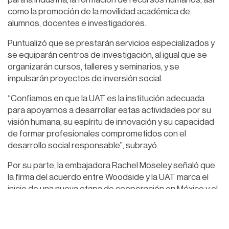
como la promoción de la movilidad académica de
alumnos, docentes e investigadores.
Puntualizó que se prestarán servicios especializados y
se equiparán centros de investigación, al igual que se
organizarán cursos, talleres y seminarios, y se
impulsarán proyectos de inversión social.
“Confiamos en que la UAT es la institución adecuada
para apoyarnos a desarrollar estas actividades por su
visión humana, su espíritu de innovación y su capacidad
de formar profesionales comprometidos con el
desarrollo social responsable”, subrayó.
Por su parte, la embajadora Rachel Moseley señaló que
la firma del acuerdo entre Woodside y la UAT marca el
inicio de una nueva etapa de cooperación en México y el
compromiso de trabajar para el beneficio de la
comunidad, especialmente de los jóvenes,
construyendo un mejor futuro para todos.