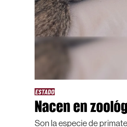
ESTADO
Nacen en zoológ
Son la especie de primat