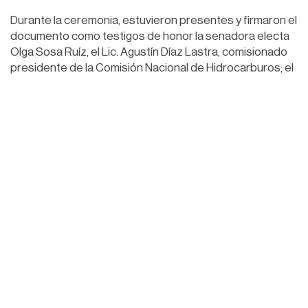
Durante la ceremonia, estuvieron presentes y firmaron el
documento como testigos de honor la senadora electa
Olga Sosa Ruíz, el Lic. Agustín Díaz Lastra, comisionado
presidente de la Comisión Nacional de Hidrocarburos; el
Ing. Ángel Carrizales López, director ejecutivo de la
Agencia de Seguridad, Energía y Ambiente (ASEA); entre
otras personalidades.