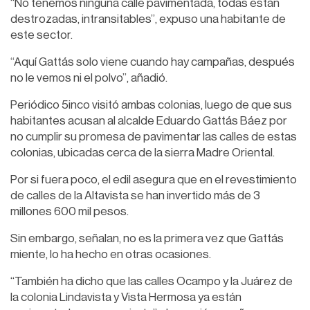
“No tenemos ninguna calle pavimentada, todas están
destrozadas, intransitables”, expuso una habitante de
este sector.
“Aquí Gattás solo viene cuando hay campañas, después
no le vemos ni el polvo”, añadió.
Periódico 5inco visitó ambas colonias, luego de que sus
habitantes acusan al alcalde Eduardo Gattás Báez por
no cumplir su promesa de pavimentar las calles de estas
colonias, ubicadas cerca de la sierra Madre Oriental.
Por si fuera poco, el edil asegura que en el revestimiento
de calles de la Altavista se han invertido más de 3
millones 600 mil pesos.
Sin embargo, señalan, no es la primera vez que Gattás
miente, lo ha hecho en otras ocasiones.
“También ha dicho que las calles Ocampo y la Juárez de
la colonia Lindavista y Vista Hermosa ya están